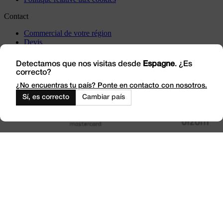
Contact
Commercial de votre région
Devis
Incidents
Rendez-nous visite
Detectamos que nos visitas desde
Espagne
. ¿Es
correcto?
Travaillez avec nous
Outlet
¿No encuentras tu país? Ponte en contacto con nosotros.
Sí, es correcto
Cambiar país