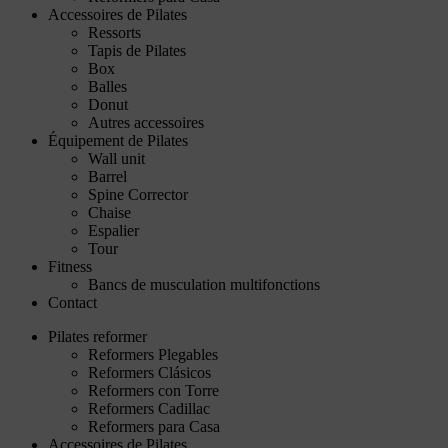
Accessoires de Pilates
Ressorts
Tapis de Pilates
Box
Balles
Donut
Autres accessoires
Équipement de Pilates
Wall unit
Barrel
Spine Corrector
Chaise
Espalier
Tour
Fitness
Bancs de musculation multifonctions
Contact
Pilates reformer
Reformers Plegables
Reformers Clásicos
Reformers con Torre
Reformers Cadillac
Reformers para Casa
Accessoires de Pilates